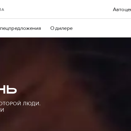
Автоце
 3А
пецпредложения
О дилере
НЬ
КОТОРОЙ ЛЮДИ.
НИ