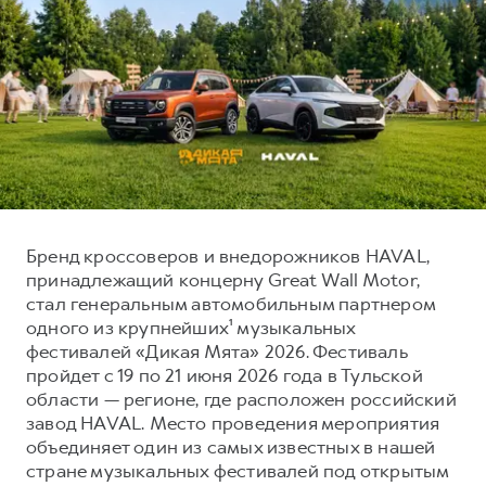
Тест-драйв
СЕРВИСНОЕ ОБСЛУЖИВАНИЕ
О дилере
Трейд-ин
Нулевое ТО
Наша команда
DARGO
DARGO X
Программа «Помощь на дороге»
Контакты
от 3 199 000 ₽
от 3 499 000 ₽
КРЕДИТ И СТРАХОВАНИЕ
Регламенты технического обслуживания
Кредитный калькулятор
Электронный ПТС
Страхование
Кредит
ПОДДЕРЖКА
Бренд кроссоверов и внедорожников HAVAL,
F7
F7X
принадлежащий концерну Great Wall Motor,
GWM Безопасность
от 2 899 000 ₽
от 3 599 000 ₽
стал генеральным автомобильным партнером
КОРПОРАТИВНЫМ КЛИЕНТАМ
Гарантия HAVAL
одного из крупнейших¹ музыкальных
Для малого бизнеса
Мобильное приложение GWM
фестивалей «Дикая Мята» 2026. Фестиваль
пройдет с 19 по 21 июня 2026 года в Тульской
Корпоративным клиентам
Программа «HAVAL Защита+»
области — регионе, где расположен российский
Крупным корпоративным клиентам
Руководства по эксплуатации
завод HAVAL. Место проведения мероприятия
POER
объединяет один из самых известных в нашей
от 3 449 000 ₽
Система управления автопарком
Подписки
стране музыкальных фестивалей под открытым