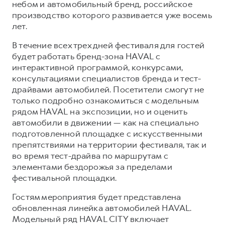
Сервис для корпоративных клиентов
небом и автомобильный бренд, российское
производство которого развивается уже восемь
HAVAL Лизинг
АКСЕССУАРЫ HAVAL
лет.
Автомобильные аксессуары
В течение всех трех дней фестиваля для гостей
АКСЕССУАРЫ HAVAL
Коллекция CITY
будет работать бренд-зона HAVAL с
Автомобильные аксессуары
Коллекция Базовая
интерактивной программой, конкурсами,
консультациями специалистов бренда и тест-
Коллекция CITY
Коллекция Детская
драйвами автомобилей. Посетители смогут не
Коллекция Базовая
только подробно ознакомиться с модельным
рядом HAVAL на экспозиции, но и оценить
Коллекция Детская
автомобили в движении — как на специально
подготовленной площадке с искусственными
препятствиями на территории фестиваля, так и
во время тест-драйва по маршрутам с
элементами бездорожья за пределами
фестивальной площадки.
Гостям мероприятия будет представлена
обновленная линейка автомобилей HAVAL.
Модельный ряд HAVAL CITY включает