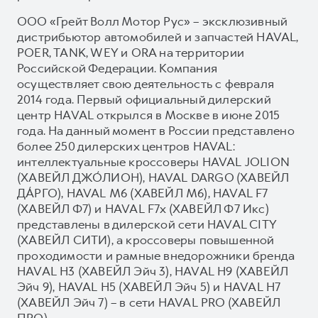
ООО «Грейт Волл Мотор Рус» – эксклюзивный
дистрибьютор автомобилей и запчастей HAVAL,
POER, TANK, WEY и ORA на территории
Российской Федерации. Компания
осуществляет свою деятельность с февраля
2014 года. Первый официальный дилерский
центр HAVAL открылся в Москве в июне 2015
года. На данный момент в России представлено
более 250 дилерских центров HAVAL:
интеллектуальные кроссоверы HAVAL JOLION
(ХАВЕЙЛ ДЖО́ЛИОН), HAVAL DARGO (ХАВЕЙЛ
ДА́РГО), HAVAL М6 (ХАВЕЙЛ M6), HAVAL F7
(ХАВЕЙЛ Ф7) и HAVAL F7x (ХАВЕЙЛ Ф7 Икс)
представлены в дилерской сети HAVAL CITY
(ХАВЕЙЛ СИТИ), а кроссоверы повышенной
проходимости и рамные внедорожники бренда
HAVAL H3 (ХАВЕЙЛ Эйч 3), HAVAL H9 (ХАВЕЙЛ
Эйч 9), HAVAL H5 (ХАВЕЙЛ Эйч 5) и HAVAL H7
(ХАВЕЙЛ Эйч 7) – в сети HAVAL PRO (ХАВЕЙЛ
ПРО).