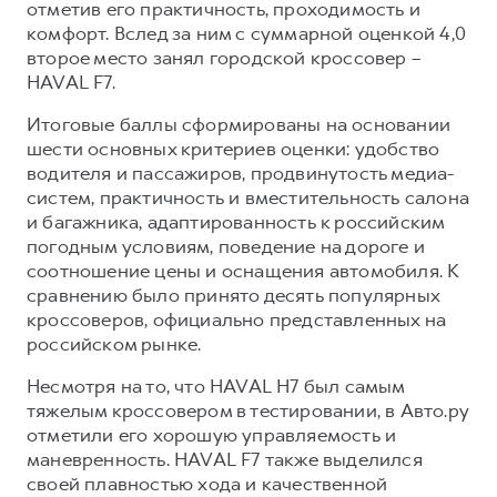
Сервис для корпоративных клиентов
отметив его практичность, проходимость и
комфорт. Вслед за ним с суммарной оценкой 4,0
HAVAL Лизинг
АКСЕССУАРЫ HAVAL
второе место занял городской кроссовер –
Автомобильные аксессуары
HAVAL F7.
АКСЕССУАРЫ HAVAL
Коллекция CITY
Итоговые баллы сформированы на основании
Автомобильные аксессуары
Коллекция Базовая
шести основных критериев оценки: удобство
водителя и пассажиров, продвинутость медиа-
Коллекция CITY
Коллекция Детская
систем, практичность и вместительность салона
Коллекция Базовая
и багажника, адаптированность к российским
погодным условиям, поведение на дороге и
Коллекция Детская
соотношение цены и оснащения автомобиля. К
сравнению было принято десять популярных
кроссоверов, официально представленных на
российском рынке.
Несмотря на то, что HAVAL H7 был самым
тяжелым кроссовером в тестировании, в Авто.ру
отметили его хорошую управляемость и
маневренность. HAVAL F7 также выделился
своей плавностью хода и качественной