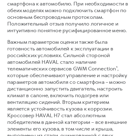
смартфона к автомобилю. При необходимости в
обеих моделях можно подключить смартфон по
основным беспроводным протоколам.
Положительный отзыв получило логичное и
интуитивно понятное русифицированное меню.
Важным параметром оценки также была
готовность автомобилей к эксплуатации в
российских условиях. Сильной стороной
автомобилей HAVAL стало наличие
телематических сервисов GWM Connection¹,
которые обеспечивают управление и настройку
параметров автомобиля со смартфона – можно
дистанционно запустить двигатель, настроить
климат в салоне, включить подогрев или
вентиляцию сидений. Вторым критерием
является устойчивость кузова к коррозии.
Кроссовер HAVAL H7 стал абсолютным
победителем в данной категории – все внешние
элементы его кузова, в том числе и крыша,
выполнены из стали, оцинкованной с двух