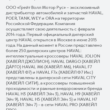
ООО «Грейт Волл Мотор Рус» – эксклюзивный
дистрибьютор автомобилей и запчастей HAVAL,
POER, TANK, WEY и ORA на территории
Российской Федерации. Компания
осуществляет свою деятельность с февраля
2014 года. Первый официальный дилерский
центр HAVAL открылся в Москве в июне 2015
года. На данный момент в России представлено
более 250 дилерских центров HAVAL:
интеллектуальные кроссоверы HAVAL JOLION
(ХАВЕЙЛ ДЖО́ЛИОН), HAVAL DARGO (ХАВЕЙЛ
ДА́РГО) HAVAL М6 (ХАВЕЙЛ M6), HAVAL F7
(ХАВЕЙЛ Ф7) и HAVAL F7x (ХАВЕЙЛ Ф7 Икс)
представлены в дилерской сети HAVAL CITY
(ХАВЕЙЛ СИТИ), а кроссоверы повышенной
проходимости и рамные внедорожники бренда
HAVAL H3 (ХАВЕЙЛ Эйч 3), HAVAL H9 (ХАВЕЙЛ
Эйч 9), HAVAL H5 (ХАВЕЙЛ Эйч 5) и HAVAL H7
(ХАВЕЙЛ Эйч 7) – в сети HAVAL PRO (ХАВЕЙЛ
ПРО).