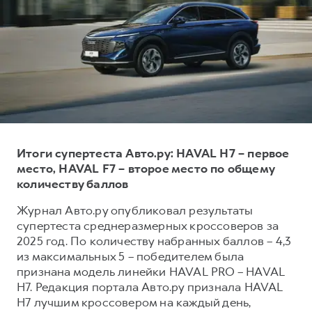
Тест-драйв
СЕРВИСНОЕ ОБСЛУЖИВАНИЕ
О дилере
Трейд-ин
Нулевое ТО
Наша команда
DARGO
DARGO X
Программа «Помощь на дороге»
Контакты
от 3 199 000 ₽
от 3 499 000 ₽
КРЕДИТ И СТРАХОВАНИЕ
Регламенты технического обслуживания
Кредитный калькулятор
Электронный ПТС
Страхование
Итоги супертеста Авто.ру: HAVAL H7 – первое
Кредит
ПОДДЕРЖКА
место, HAVAL F7 – второе место по общему
F7
F7X
GWM Безопасность
от 2 899 000 ₽
от 3 599 000 ₽
количеству баллов
КОРПОРАТИВНЫМ КЛИЕНТАМ
Гарантия HAVAL
Журнал Авто.ру опубликовал результаты
Для малого бизнеса
Мобильное приложение GWM
супертеста среднеразмерных кроссоверов за
2025 год. По количеству набранных баллов – 4,3
Корпоративным клиентам
Программа «HAVAL Защита+»
из максимальных 5 – победителем была
Крупным корпоративным клиентам
Руководства по эксплуатации
признана модель линейки HAVAL PRO – HAVAL
POER
H7. Редакция портала Авто.ру признала HAVAL
от 3 449 000 ₽
Система управления автопарком
Подписки
H7 лучшим кроссовером на каждый день,