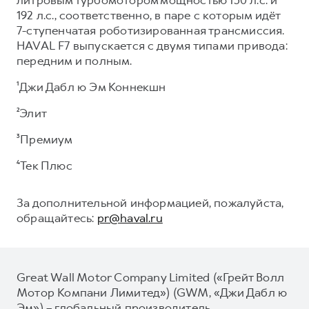
192 л.с., соответственно, в паре с которым идёт
7-ступенчатая роботизированная трансмиссия.
HAVAL F7 выпускается с двумя типами привода:
передним и полным.
¹Джи Дабл ю Эм Коннекшн
²Элит
³Премиум
⁴Тек Плюс
За дополнительной информацией, пожалуйста,
обращайтесь:
pr@haval.ru
Great Wall Motor Company Limited («Грейт Волл
Мотор Компани Лимитед») (GWM, «Джи Дабл ю
Эм») – глобальный производитель