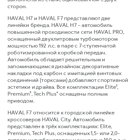
сторон.
HAVAL H7 и HAVAL F7 представляют две
линейки бренда. HAVAL H7 – автомобиль
повышенной проходимости сети HAVAL PRO,
оснащенный двухлитровым турбомотором
мощностью 192 л.с. в паре с 7-ступенчатой
роботизированной коробкой передач.
Автомобиль обладает решительным и
запоминающимся дизайном: декоративные
накладки под карбон с имитацией винтовых
соединений (торксами) добавляют спортивной
эстетики и драйва. Все комплектации Elite²,
Premium³, Tech Plus⁴ оснащены полным
приводом.
HAVAL F7 относится к городской линейке
кроссоверов HAVAL City. Автомобиль
представлен в трёх комплектациях: Elite,
Premium, Tech Plus, оснащенных 1,5- или 2,0-
литровым турбомотором мощностью 150 л.с. и