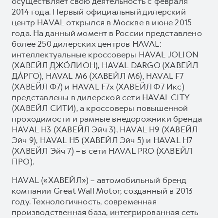
осуществляет свою деятельность с февраля
2014 года. Первый официальный дилерский
центр HAVAL открылся в Москве в июне 2015
года. На данный момент в России представлено
более 250 дилерских центров HAVAL:
интеллектуальные кроссоверы HAVAL JOLION
(ХАВЕЙЛ ДЖО́ЛИОН), HAVAL DARGO (ХАВЕЙЛ
ДА́РГО), HAVAL М6 (ХАВЕЙЛ M6), HAVAL F7
(ХАВЕЙЛ Ф7) и HAVAL F7x (ХАВЕЙЛ Ф7 Икс)
представлены в дилерской сети HAVAL CITY
(ХАВЕЙЛ СИТИ), а кроссоверы повышенной
проходимости и рамные внедорожники бренда
HAVAL H3 (ХАВЕЙЛ Эйч 3), HAVAL H9 (ХАВЕЙЛ
Эйч 9), HAVAL H5 (ХАВЕЙЛ Эйч 5) и HAVAL H7
(ХАВЕЙЛ Эйч 7) – в сети HAVAL PRO (ХАВЕЙЛ
ПРО).
HAVAL («ХАВЕЙЛ») – автомобильный бренд
компании Great Wall Motor, созданный в 2013
году. Технологичность, современная
производственная база, интегрированная сеть