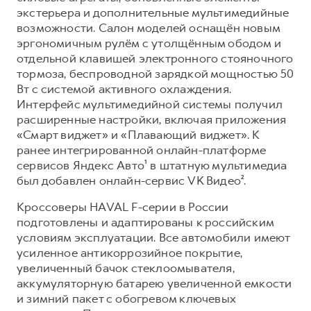
экстерьера и дополнительные мультимедийные
возможности. Салон моделей оснащён новым
эргономичным рулём с утолщённым ободом и
отдельной клавишей электронного стояночного
тормоза, беспроводной зарядкой мощностью 50
Вт с системой активного охлаждения.
Интерфейс мультимедийной системы получил
расширенные настройки, включая приложения
«Смарт виджет» и «Плавающий виджет». К
ранее интегрированной онлайн-платформе
сервисов Яндекс Авто¹ в штатную мультимедиа
был добавлен онлайн-сервис VK Видео².
Кроссоверы HAVAL F-серии в России
подготовлены и адаптированы к российским
условиям эксплуатации. Все автомобили имеют
усиленное антикоррозийное покрытие,
увеличенный бачок стеклоомывателя,
аккумуляторную батарею увеличенной емкости
и зимний пакет с обогревом ключевых