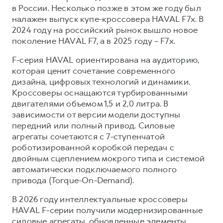
Сервис для корпоративных клиентов
в России. Несколько позже в этом же году был
HAVAL Лизинг
АКСЕССУАРЫ HAVAL
налажен выпуск купе-кроссовера HAVAL F7x. В
2024 году на российский рынок вышло новое
Автомобильные аксессуары
поколение HAVAL F7, а в 2025 году – F7x.
АКСЕССУАРЫ HAVAL
Коллекция CITY
F-серия HAVAL ориентирована на аудиторию,
Автомобильные аксессуары
Коллекция Базовая
которая ценит сочетание современного
дизайна, цифровых технологий и динамики.
Коллекция CITY
Коллекция Детская
Кроссоверы оснащаются турбированными
Коллекция Базовая
двигателями объемом 1,5 и 2,0 литра. В
Коллекция Детская
зависимости от версии модели доступны
передний или полный привод. Силовые
агрегаты сочетаются с 7-ступенчатой
роботизированной коробкой передач с
двойным сцеплением мокрого типа и системой
автоматически подключаемого полного
привода (Torque-On-Demand).
В 2026 году интеллектуальные кроссоверы
HAVAL F-серии получили модернизированные
силовые агрегаты, обновленные элементы