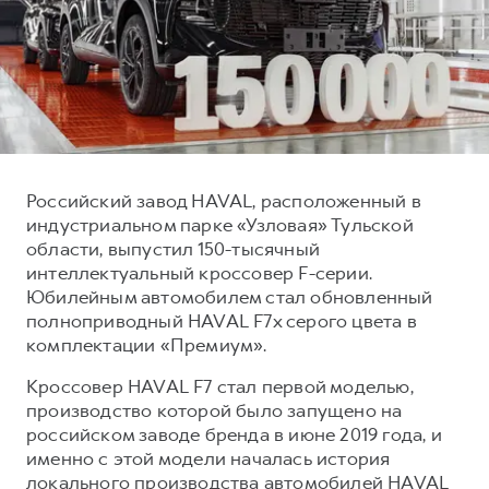
Тест-драйв
СЕРВИСНОЕ ОБСЛУЖИВАНИЕ
О дилере
Трейд-ин
Нулевое ТО
Наша команда
DARGO
DARGO X
Программа «Помощь на дороге»
Контакты
от 3 199 000 ₽
от 3 499 000 ₽
КРЕДИТ И СТРАХОВАНИЕ
Регламенты технического обслуживания
Кредитный калькулятор
Электронный ПТС
Российский завод HAVAL, расположенный в
Страхование
индустриальном парке «Узловая» Тульской
Кредит
ПОДДЕРЖКА
области, выпустил 150-тысячный
F7
F7X
интеллектуальный кроссовер F-серии.
GWM Безопасность
от 2 899 000 ₽
от 3 599 000 ₽
Юбилейным автомобилем стал обновленный
КОРПОРАТИВНЫМ КЛИЕНТАМ
Гарантия HAVAL
полноприводный HAVAL F7x серого цвета в
комплектации «Премиум».
Для малого бизнеса
Мобильное приложение GWM
Кроссовер HAVAL F7 стал первой моделью,
Корпоративным клиентам
Программа «HAVAL Защита+»
производство которой было запущено на
Крупным корпоративным клиентам
Руководства по эксплуатации
российском заводе бренда в июне 2019 года, и
POER
от 3 449 000 ₽
Система управления автопарком
Подписки
именно с этой модели началась история
локального производства автомобилей HAVAL