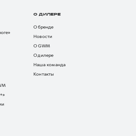
О ДИЛЕРЕ
О бренде
роге»
Новости
О GWM
О дилере
Наша команда
Контакты
GWM
+»
ии