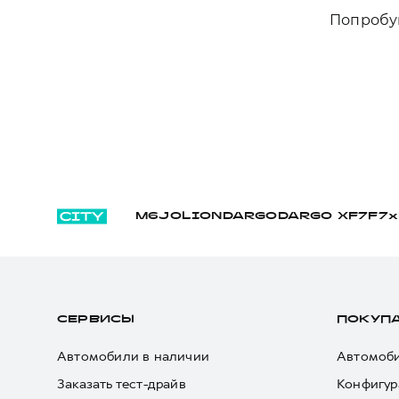
Попробуй
M6
JOLION
DARGO
DARGO Х
F7
F7x
СЕРВИСЫ
ПОКУП
Автомобили в наличии
Автомоби
Заказать тест-драйв
Конфигур