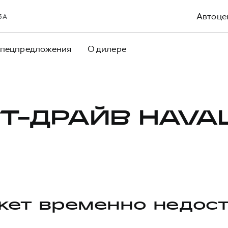
Автоце
 3А
пецпредложения
О дилере
Т-ДРАЙВ HAVA
ет временно недос