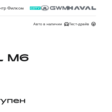
нтр Филком
Авто в наличии
Тест-драйв
L M6
тупен