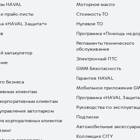
ры HAVAL
Моторное масло
 и прайс-листы
Стоимость ТО
ма «HAVAL Защита+»
Нулевое ТО
йв
Программа «Помощь на до
Регламенты технического
обслуживания
й калькулятор
Электронный ПТС
ние
GWM Безопасность
Гарантия HAVAL
го бизнеса
Мобильное приложение 
ивным клиентам
Программа «HAVAL Защита
корпоративным клиентам
Руководства по эксплуатац
управления автопарком
Подписки
ля корпоративных клиентов
Автомобильные аксессуары
изинг
Коллекция CITY